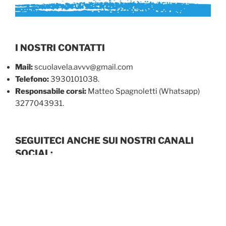
I NOSTRI CONTATTI
Mail:
scuolavela.avvv@gmail.com
Telefono:
3930101038.
Responsabile corsi:
Matteo Spagnoletti (Whatsapp)
3277043931.
SEGUITECI ANCHE SUI NOSTRI CANALI
SOCIAL:
Instagram:
amici_velici_vigna_di_valle
Facebook:
Amici Velici Vigna di Valle
PUBBLICATO
16 GENNAIO 2026