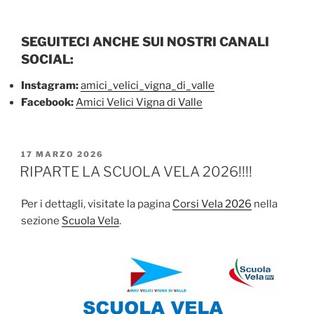
SEGUITECI ANCHE SUI NOSTRI CANALI
SOCIAL:
Instagram:
amici_velici_vigna_di_valle
Facebook:
Amici Velici Vigna di Valle
PUBBLICATO
17 MARZO 2026
IL
RIPARTE LA SCUOLA VELA 2026!!!!
Per i dettagli, visitate la pagina
Corsi Vela 2026
nella
sezione
Scuola Vela
.