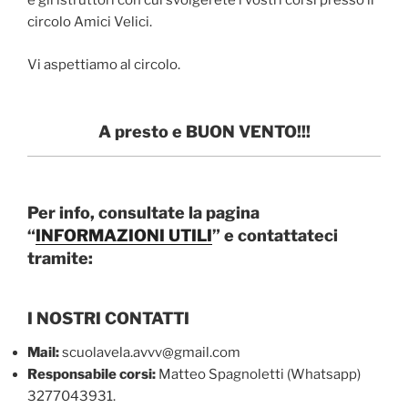
e gli istruttori con cui svolgerete i vostri corsi presso il
circolo Amici Velici.
Vi aspettiamo al circolo.
A presto e BUON VENTO!!!
Per info, consultate la pagina
“
INFORMAZIONI UTILI
” e contattateci
tramite:
I NOSTRI CONTATTI
Mail:
scuolavela.avvv@gmail.com
Responsabile corsi:
Matteo Spagnoletti (Whatsapp)
3277043931.