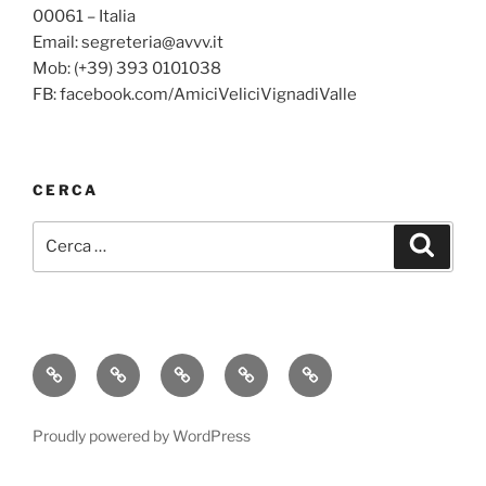
00061 – Italia
Email: segreteria@avvv.it
Mob: (+39) 393 0101038
FB: facebook.com/AmiciVeliciVignadiValle
CERCA
Cerca:
Cerca
Home
Il
Scuola
Contatti
Regate
circolo
Vela
2026
Proudly powered by WordPress