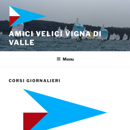
Salta
al
contenuto
AMICI VELICI VIGNA DI
VALLE
Menu
CORSI GIORNALIERI