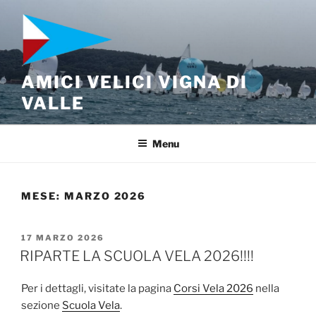
Salta
al
contenuto
AMICI VELICI VIGNA DI
VALLE
Menu
MESE:
MARZO 2026
PUBBLICATO
17 MARZO 2026
IL
RIPARTE LA SCUOLA VELA 2026!!!!
Per i dettagli, visitate la pagina
Corsi Vela 2026
nella
sezione
Scuola Vela
.