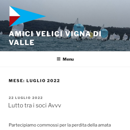
Salta
al
contenuto
AMICI VELICI VIGNA DI
VALLE
Menu
MESE:
LUGLIO 2022
PUBBLICATO
22 LUGLIO 2022
IL
Lutto tra i soci Avvv
Partecipiamo commossi per la perdita della amata