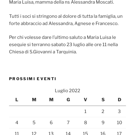
Maria Luisa, mamma della ns Alessandra Moscati.
Tutti i soci si stringono al dolore di tutta la famiglia, un
forte abbraccio ad Alessandra, Agnese e Francesco.
Per chi volesse dare l’ultimo saluto a Maria Luisa le
esequie si terranno sabato 23 luglio alle ore 11 nella
Chiesa di S.Giovanni a Tarquinia.
PROSSIMI EVENTI
Luglio 2022
L
M
M
G
V
S
D
1
2
3
4
5
6
7
8
9
10
11
12
13
14
15
16
17