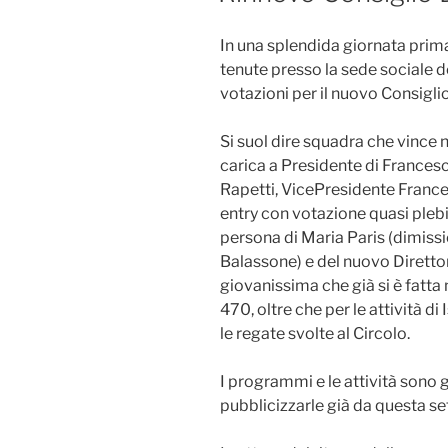
In una splendida giornata pri
tenute presso la sede sociale de
votazioni per il nuovo Consigli
Si suol dire squadra che vince 
carica a Presidente di Frances
Rapetti, VicePresidente France
entry con votazione quasi plebi
persona di Maria Paris (dimissio
Balassone) e del nuovo Direttor
giovanissima che già si è fatta 
470, oltre che per le attività di
le regate svolte al Circolo.
I programmi e le attività sono 
pubblicizzarle già da questa s