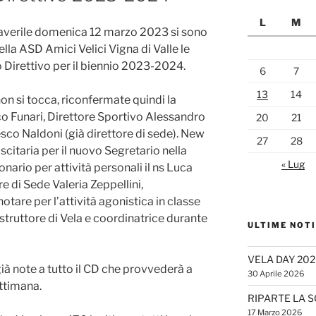
L
M
maverile domenica 12 marzo 2023 si sono
lla ASD Amici Velici Vigna di Valle le
o Direttivo per il biennio 2023-2024.
6
7
13
14
non si tocca, riconfermate quindi la
co Funari, Direttore Sportivo Alessandro
20
21
sco Naldoni (già direttore di sede). New
27
28
scitaria per il nuovo Segretario nella
« Lug
nario per attività personali il ns Luca
e di Sede Valeria Zeppellini,
notare per l’attività agonistica in classe
 Istruttore di Vela e coordinatrice durante
ULTIME NOTI
VELA DAY 202
già note a tutto il CD che provvederà a
30 Aprile 2026
ettimana.
RIPARTE LA S
17 Marzo 2026