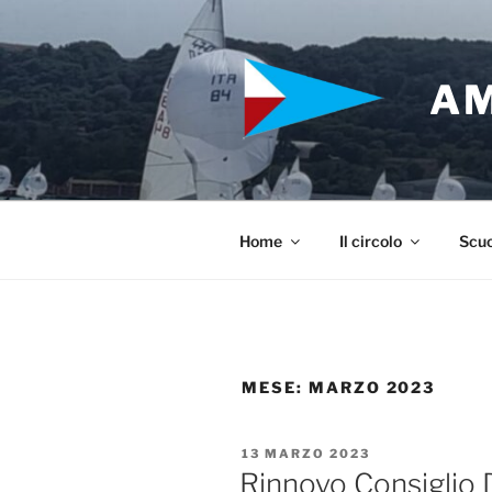
Salta
al
contenuto
AM
Home
Il circolo
Scuo
MESE:
MARZO 2023
PUBBLICATO
13 MARZO 2023
IL
Rinnovo Consiglio 