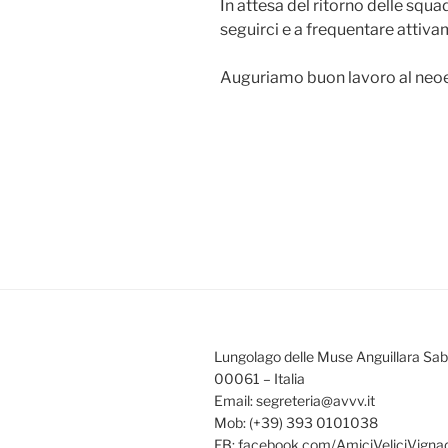
In attesa del ritorno delle squa
seguirci e a frequentare attivam
Auguriamo buon lavoro al neoe
Lungolago delle Muse Anguillara Sa
00061 – Italia
Email: segreteria@avvv.it
Mob: (+39) 393 0101038
FB: facebook.com/AmiciVeliciVignad