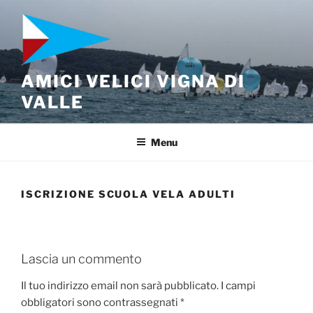
Salta
al
contenuto
AMICI VELICI VIGNA DI
VALLE
Menu
ISCRIZIONE SCUOLA VELA ADULTI
Lascia un commento
Il tuo indirizzo email non sarà pubblicato.
I campi
obbligatori sono contrassegnati
*