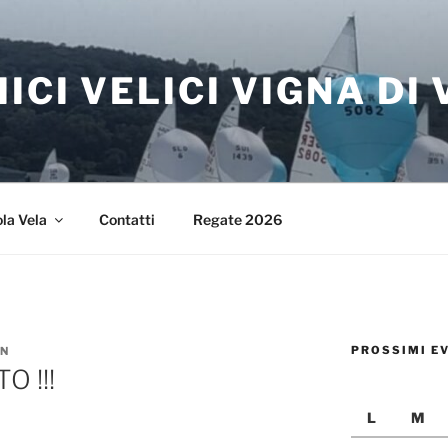
ICI VELICI VIGNA DI
la Vela
Contatti
Regate 2026
PROSSIMI E
IN
O !!!
L
M