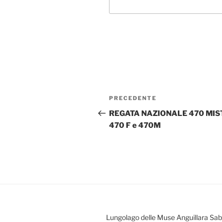
Navigazione
Articolo
PRECEDENTE
articoli
precedente:
REGATA NAZIONALE 470 MIS
470 F e 470M
Lungolago delle Muse Anguillara Sa