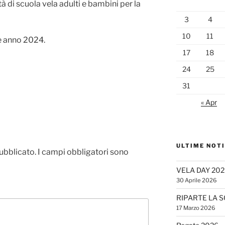
tà di scuola vela adulti e bambini per la
3
4
10
11
e anno 2024.
17
18
24
25
31
« Apr
ULTIME NOTI
pubblicato.
I campi obbligatori sono
VELA DAY 202
30 Aprile 2026
RIPARTE LA S
17 Marzo 2026